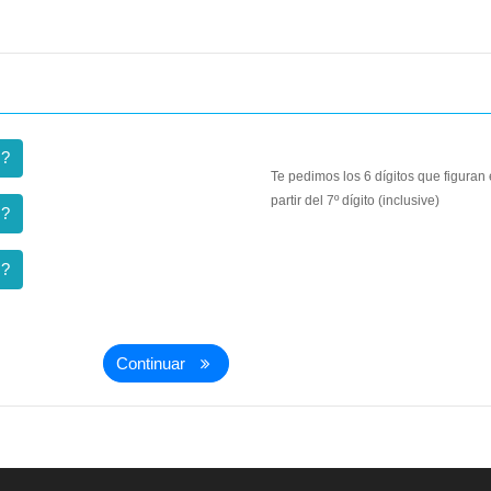
?
Te pedimos los 6 dígitos que figuran en
partir del 7º dígito (inclusive)
?
?
Continuar