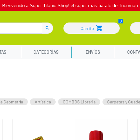
Bienvenido a Super Titanio Shop! el super más barato de Tucumán
Carrito
TAS
CATEGORÍAS
ENVÍOS
CONT
de Geometría
Artística
COMBOS Libreria
Carpetas y Cuad