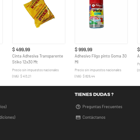
$ 499,99
$ 999,99
$
Cinta Adhesiva Transparente
Adhesivo Filgo pinto Goma 30
A
Stiko 12x30 Mt
Ml
P
Precio sin impuestos nacionales
Precio sin impuestos nacionales
(I
(IVA): $ 413,21
(IVA): $ 826,44
TIENES DUDAS ?
íos)
Preguntas Frecuentes
diciones)
Contáctanos