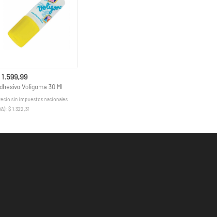
 1.599,99
dhesivo Voligoma 30 Ml
recio sin impuestos nacionales
VA): $ 1.322,31