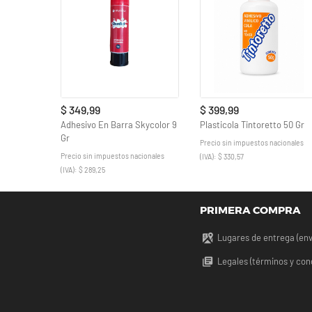
$ 349,99
$ 399,99
Adhesivo En Barra Skycolor 9
Plasticola Tintoretto 50 Gr
Gr
Precio sin impuestos nacionales
Precio sin impuestos nacionales
(IVA): $ 330,57
(IVA): $ 289,25
PRIMERA COMPRA
Lugares de entrega (env
Legales (términos y con