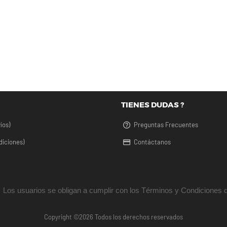
TIENES DUDAS ?
íos)
Preguntas Frecuentes
diciones)
Contáctanos
Los usuarios se obligan a cumplir con los Términos y Condiciones d
Copyright ©
2026 Todos los derechos reservados