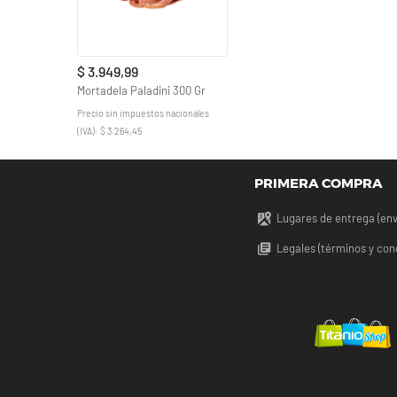
$ 3.949,99
Mortadela Paladini 300 Gr
Precio sin impuestos nacionales
(IVA): $ 3.264,45
PRIMERA COMPRA
Lugares de entrega (env
Legales (términos y con