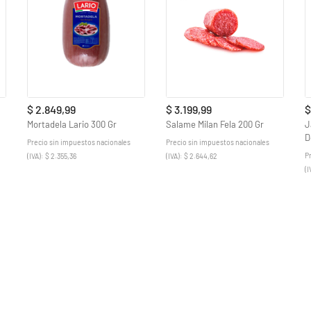
$ 2.849,99
$ 3.199,99
$
Mortadela Lario 300 Gr
Salame Milan Fela 200 Gr
J
D
Precio sin impuestos nacionales
Precio sin impuestos nacionales
P
(IVA): $ 2.355,36
(IVA): $ 2.644,62
(I