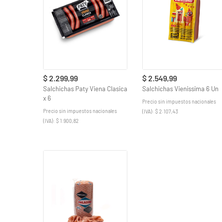
$ 2.299,99
$ 2.549,99
Salchichas Paty Viena Clasica
Salchichas Vienissima 6 Un
x 6
Precio sin impuestos nacionales
Precio sin impuestos nacionales
(IVA): $ 2.107,43
(IVA): $ 1.900,82