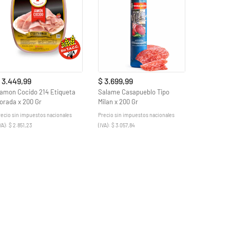
 3.449,99
$ 3.699,99
amon Cocido 214 Etiqueta
Salame Casapueblo Tipo
orada x 200 Gr
Milan x 200 Gr
recio sin impuestos nacionales
Precio sin impuestos nacionales
VA): $ 2.851,23
(IVA): $ 3.057,84