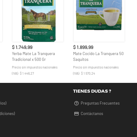
$ 1.749,99
$ 1.899,99
Yerba Mate La Tranquera
Mate Cocido La Tranquera 50
Tradicional x 500 Gr
Saquitos
Precio sin impuestos nacionales
Precio sin impuestos nacionales
(IVA): $ 1.446,27
(IVA): $ 1.570,24
TIENES DUDAS ?
íos)
Preguntas Frecuentes
diciones)
Contáctanos