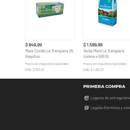
$ 849,99
$ 1.599,99
Mate Cocido La Tranquera 25
Yerba Mate La Tranquera
Saquitos
Liviana x 500 Gr
Precio sin impuestos nacionales
Precio sin impuestos nacionales
(IVA): $ 702,47
(IVA): $ 1.322,31
PRIMERA COMPRA
Lugares de entrega (env
Legales (términos y con